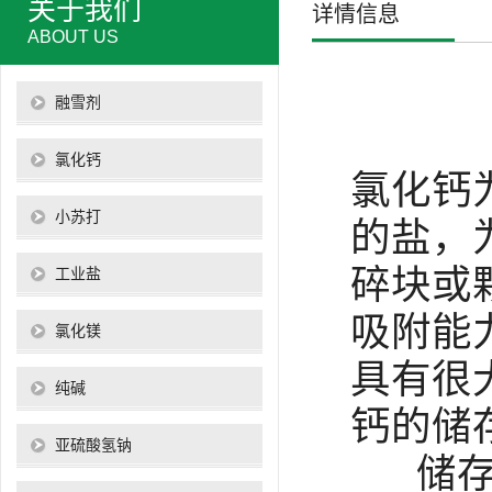
关于我们
详情信息
ABOUT US
融雪剂
氯化钙
氯化钙
小苏打
的盐，
碎块或
工业盐
吸附能
氯化镁
具有很
纯碱
钙的储
亚硫酸氢钠
储存于