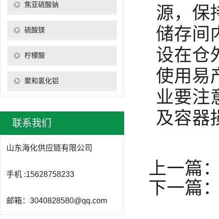
焦亚硫酸钠
源，保
储存间
硫酸镁
设在仓
柠檬酸
使用易
聚和氯化铝
业要注
及容器
联系我们
山东海化供应链有限公司
上一篇
手机 :15628758233
下一篇
邮箱：3040828580@qq.com